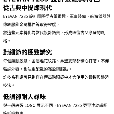
從古典中提煉現代
EYEVAN 7285 設計團隊從古董眼鏡、軍事裝備、航海儀器與
傳統服飾金屬構件等取得靈感，
將這些元素轉化為當代設計語彙，形成既復古又摩登的風
格。
對細節的極致講究
每個鏡腳鉸鏈、金屬雕花紋路、鼻墊支架都精心打磨，不僅
強調外觀，也注重配戴的輕盈與服貼。
許多系列還可見到僅在極高階眼鏡中才會使用的鑄模與鍛造
技法。
低調卻耐人尋味
與一般誇張 LOGO 展示不同，EYEVAN 7285 更專注於讓細
節訴說故事。