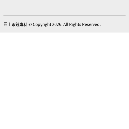
圓山眼鏡專科 © Copyright
2026
. All Rights Reserved.