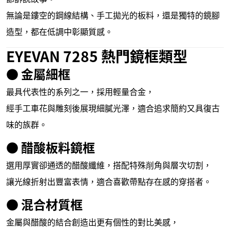
無論是鏤空的鋼線結構、手工拋光的板料，還是獨特的鏡腳
造型，都在低調中彰顯質感。
EYEVAN 7285 熱門鏡框類型
● 金屬細框
最具代表性的系列之一，採用輕量合金，
經手工車花與雕刻後展現細膩光澤，適合追求簡約又具復古
味的族群。
● 醋酸板料鏡框
選用厚實卻通透的醋酸纖維，搭配特殊削角與層次切割，
讓光線折射出豐富表情，適合喜歡帶點存在感的穿搭者。
● 混合材質框
金屬與醋酸的結合創造出更有個性的對比美感，