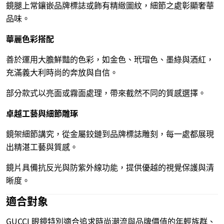
鏡腿上常鑲嵌品牌標誌或飾有精緻圖紋，細節之處彰顯奢華
品味。
華麗色彩搭配
善於運用大膽鮮豔的色彩，如金色、玳瑁色、墨綠與酒紅，
充滿義大利時尚的奔放與自信。
部分款式以亮面或霧面處理，帶來截然不同的質感選擇。
卓越工藝與細節雕琢
鏡架細節講究，從金屬鉸鏈到品牌標誌雕刻，每一處都展現
出精湛工藝與質感。
鏡片具備抗反光與防紫外線功能，提供優越的視覺保護與清
晰度。
適合對象
GUCCI 眼鏡特別適合追求時尚潮流與品牌價值的年輕族群、